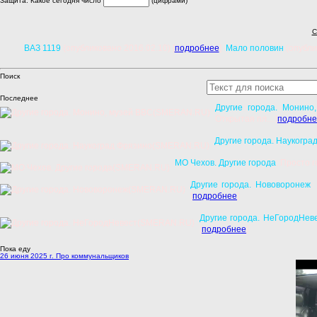
Защита: Какое сегодня число
(цифрами)
С
ВАЗ 1119
(опубликовано 2016.02.10) [
подробнее
]
Мало половин
(опубли
Поиск
Последнее
Другие города. Монино
Открытая пл... [
подробне
Другие города. Наукогра
МО Чехов. Другие города
: Просто г
Другие города. Нововоронеж
:
[
подробнее
]
Другие города. НеГородНев
[
подробнее
]
Пока еду
26 июня 2025 г. Про коммунальщиков