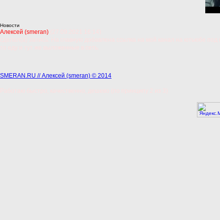
Новости
Алексей (smeran)
(27.09.2021 16:14)
сделал(а) запись: На главную добавлена ссылка на мой канал на ютьюбе под 
то еду и тут же выложенные в сеть.
SMERAN.RU // Алексей (smeran) © 2014
Работаю быстро, качественно, дешево (по принципу 2 из 3)