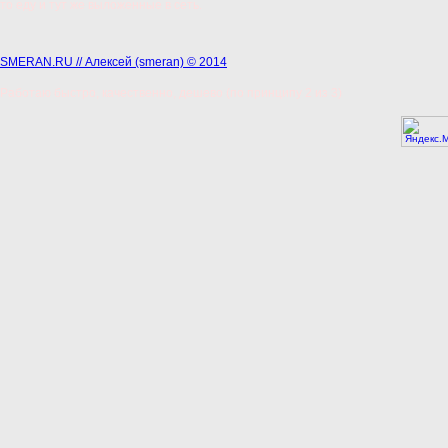
то еду и тут же выложенные в сеть.
SMERAN.RU // Алексей (smeran) © 2014
Работаю быстро, качественно, дешево (по принципу 2 из 3)