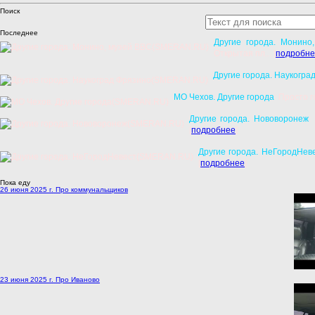
Поиск
Последнее
Другие города. Монино
Открытая пл... [
подробне
Другие города. Наукогра
МО Чехов. Другие города
: Просто г
Другие города. Нововоронеж
:
[
подробнее
]
Другие города. НеГородНев
[
подробнее
]
Пока еду
26 июня 2025 г. Про коммунальщиков
23 июня 2025 г. Про Иваново