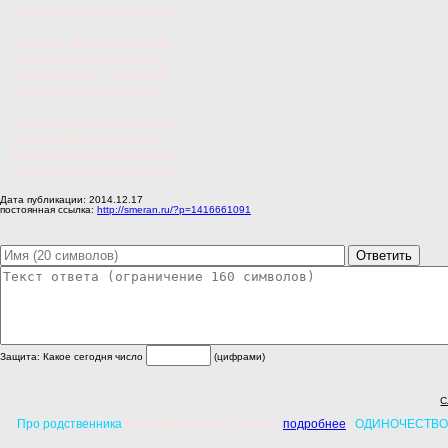
На век придется удалиться.
Свобода –высшая награда,
Что я могу здесь получить,
Но я прошу его – «Не надо,
Я здесь хочу еще пожить!
Хочу увидеть Вас счастливых,
Когда пройдете прямиком
Борясь с невзгодами и горем
Через года, всегда вдвоем!!!»
Дата публикации: 2014.12.17
постоянная ссылка:
http://smeran.ru/?p=1416661091
Защита: Какое сегодня число
(цифрами)
С
Про родственника
(опубликовано 2015.03.06) [
подробнее
]
ОДИНОЧЕСТВО