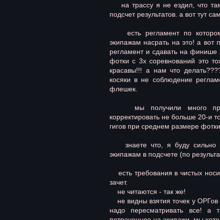
на трассу я не ездил, что там
подсчет результатов. а вот тут сам
есть регламент по которому
экипажам насрать на это! а вот п
регламент и сдавать на финише 
фотки с 3х соревнований это то
красавы!!! а нам что делать???
косяки в не соблюдение реглам
флешек.
мы получили много претен
корректировать не больше 20-и то
гигов при среднем размере фотки
знаете что, я буду сильно на
экипажам в подсчете (по результ
есть требования в чистых носите
зачет.
не читаются - так же!
не видны взятия точек у ОРГов -
надо пересматривать все! а
потраченное на экипажи. мы хотел