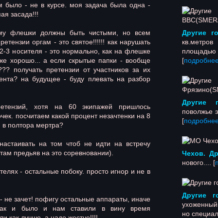
 было - не в курсе. моя задача была одна -
ая засада!!!
 флешки должны быть чистыми, но всем
Другие г
ретензии оргам - это святое!!!!!! как нарушать
кв.метро
2-3 носителя - это нормально, как на флешке
площадью 
же хорошо... а если скрытые папки - вообще
[
подробне
??? получать претензии от участников за их
ента? на будущее - буду плевать на разбор
Другие 
зий, хотя на 60 экипажей пришлось
поволжье эт
чек. посчитаем какой процент незачтенки на 8
[
подробне
 в полтора мертра?
стаивать на том чтоб не идти на встречу
атам предьяв на это соревновании).
Чехов. Др
нового.... [
лях - остальные побоку. просто игнор и не в
Другие г
 не зачет! пофигу остальные аппараты, иначе
ухоженный
 так и было и нам ставили в вину время
но специаль
и как лучше. а надо жестче!!!!