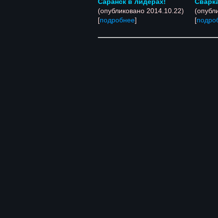
Саранск в лидерах!
Сварк
(опубликовано 2014.10.22)
(опубл
[
подробнее
]
[
подро