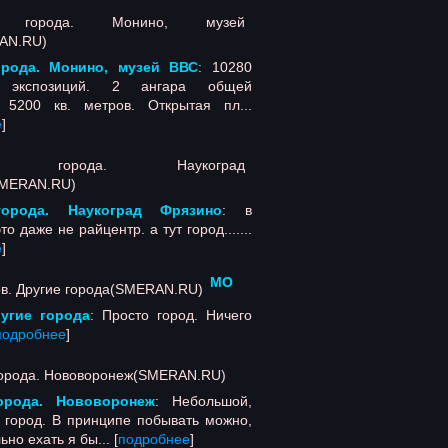
орода. Монино, музей ВВС
: 10280
в экспозиций. 2 ангара общей
5200 кв. метров. Открытая пл...
е
]
города. Наукоград Фрязино
: в
о даже не райцентр. а тут город.......
е
]
МО
угие города
: Просто город. Ничего
подробнее
]
орода. Нововоронеж
: Небольшой,
 город. В принципе побывать можно,
но ехать я бы... [
подробнее
]