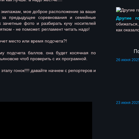
 экипажам, мое доброе расположение за ваше
, за предыдущее соревнования и семейные
Другие г
х зачетные фото и разбирать кучу носителей
обижаться
ятком - не поможет. регламент читать надо!
как оказало
чет место или время подсчета?!
По
подсчета баллов. она будет косячная по
льяновске чтоб проверить с их програмной.
26 июня 202
о этапу гонок!!!! давайте начнем с репортеров и
23 июня 2025