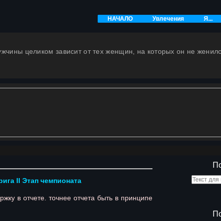
НАЧАЛО
Увлечения
Я...
Гараж (Продолжение)
Руко
Соревнования
На ку
ужчины целиком зависит от тех женщин, на которых он не женил
П
рига II Этап чемпионата
ку в отчете. точнее отчета быть в принципе
П