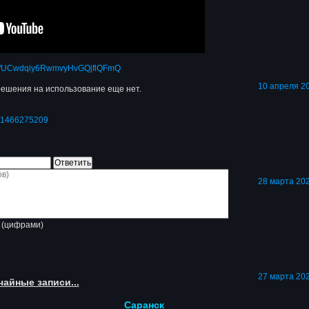
nel/UCwdqiy6RwmvyHvGQjflQFmQ
10 апреля 20
ешения на использование еще нет.
p=1466275209
28 марта 202
(цифрами)
27 марта 202
чайные записи...
Саранск