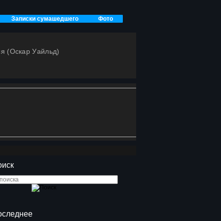
Записки сумашедшего
Фото
жоп
На бумаге
хне
В голове
Другие города
ся (Оскар Уайльд)
оиск
оследнее