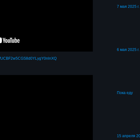
7 мая 2025 г
6 мая 2025 г
nel/UCBF2w5CGS8d0YLygY0nlnXQ
Пока еду
15 апреля 20