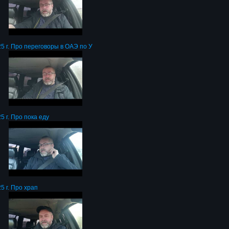
5 г. Про переговоры в ОАЭ по У
5 г. Про пока еду
5 г. Про храп