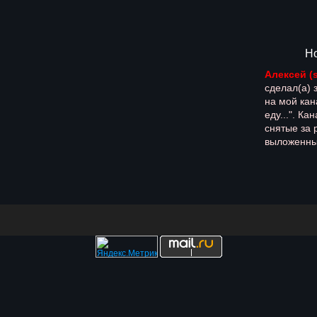
Н
Алексей (
сделал(а) 
на мой кан
еду...". К
снятые за 
выложенные