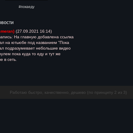
#покаеду
овости
smeran)
(27.09.2021 16:14)
запись: На главную добавлена ссылка
ал на ютьюбе под названием "Пока
анал подразумевает небольшие видео
рулем пока куда то еду и тут же
 в сеть.
Работаю быстро, качественно, дешево (по принципу 2 из 3)